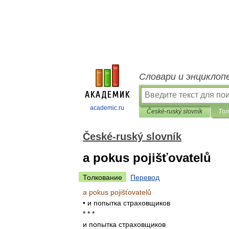
Словари и энциклоп
academic.ru
České-ruský slovník
Тол
České-ruský slovník
a pokus pojišťovatelů
Толкование
Перевод
a
pokus
pojišťovatelů
•
и
попытка
страховщиков
* * *
и
попытка
страховщиков