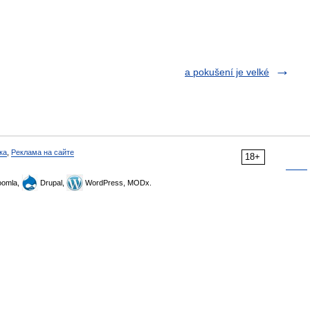
a pokušení je velké
ка
,
Реклама на сайте
18+
omla,
Drupal,
WordPress, MODx.