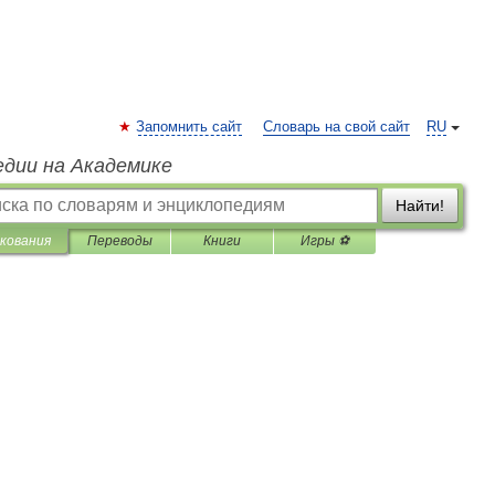
Запомнить сайт
Словарь на свой сайт
RU
едии на Академике
Найти!
кования
Переводы
Книги
Игры ⚽