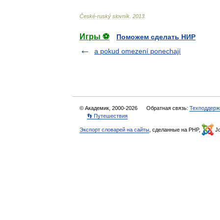
České
-
ruský
slovník
.
2013
.
Игры ⚽
Поможем сделать НИР
a pokud omezení ponechají
© Академик, 2000-2026
Обратная связь:
Техподдерж
👣 Путешествия
Экспорт словарей на сайты
, сделанные на PHP,
Jo